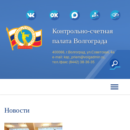
Контрольно-счетная
палата Волгограда
400066, г.Волгоград, ул.Советская, 4а
e-mail:
ksp_priem@volgadmin.ru
,
тел./факс (8442) 38-36-35
Новости