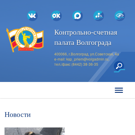
Контрольно-счетная
палата Волгограда
400066, г.Волгоград, ул.Советская, 4а
e-mail:
ksp_priem@volgadmin.ru
,
тел./факс (8442) 38-36-35
Новости