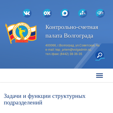
Контрольно-счетная
палата Волгограда
400066, г.Волгоград, ул.Советская, 4а
e-mail:
ksp_priem@volgadmin.ru
,
тел./факс (8442) 38-36-35
Задачи и функции структурных
подразделений