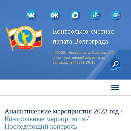
Контрольно-счетная
палата Волгограда
400066, г.Волгоград, ул.Советская, 4а
e-mail:
ksp_priem@volgadmin.ru
,
тел./факс (8442) 38-36-35
Аналитические мероприятия 2023 год /
Контрольные мероприятия
/
Последующий контроль