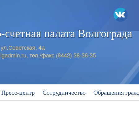
-счетная
палата Волгограда
 ул.Советская, 4а
lgadmin.ru
,
тел./факс (8442) 38-36-35
Пресс-центр
Сотрудничество
Обращения граж