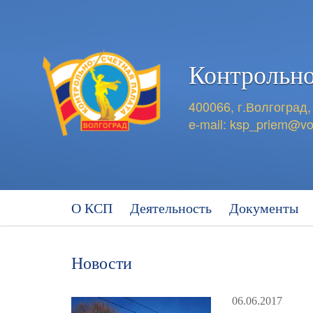
Контрольно
400066, г.Волгоград,
e-mail:
ksp_priem@vo
О КСП
Деятельность
Документы
Новости
06.06.2017