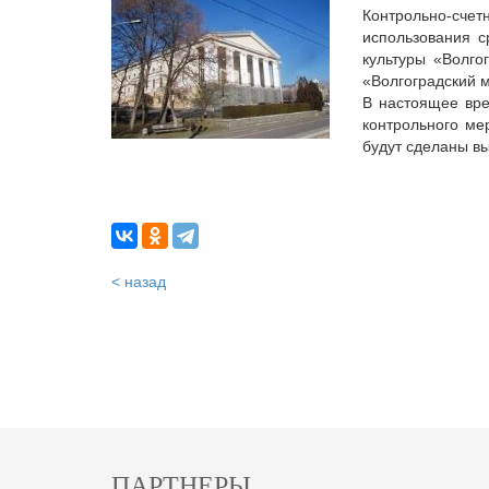
Контрольно-сче
использования с
культуры «Волго
«Волгоградский м
В настоящее вре
контрольного ме
будут сделаны в
< назад
ПАРТНЕРЫ