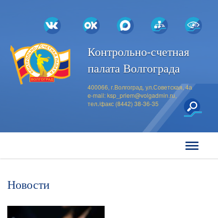
Контрольно-счетная
палата Волгограда
400066, г.Волгоград, ул.Советская, 4а
e-mail:
ksp_priem@volgadmin.ru
,
тел./факс (8442) 38-36-35
Новости