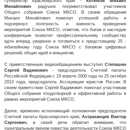
Губернатор Красноярского края -
Котюков Михаил
Михайлович
радушно поприветствовал участников
Общего собрания Союза МКСО. В своем обращении
Михаил Михайлович пожелал успешной работы и
подчеркнул полезность и важность проведения
мероприятий Союза МКСО, отметив, что багаж и наследие
конференции позволят профессиональному сообществу
идти вперед уверенно и готовиться к предстоящему 25 -
юбилейному году Союза МКСО с багажом цифровых
решений, общих идей и инициатив.
С приветственным видеообращением выступил
Степашин
Сергей Вадимович
- председатель Счетной палаты
Российской Федерации с 19 апреля 2000 года по 25 октября
2013 года, председатель Ассоциации юристов России. В
своем приветствии Сергей Вадимович пожелал участникам
Общего собрания плодотворной и эффективной работы в
рамках мероприятий Союза МКСО.
Далее, временно исполняющий полномочия председателя
Счетной палаты Красноярского края,
Астраханцев Виктор
Сергеевич
, в своей речи обратил внимание, что
«центральным звеном повестки деятельности Союза МКСО