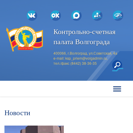
Контрольно-счетная
палата Волгограда
400066, г.Волгоград, ул.Советская, 4а
e-mail:
ksp_priem@volgadmin.ru
,
тел./факс (8442) 38-36-35
Новости