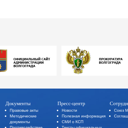
Документы
Пресс-центр
Сотрудн
Правовые акты
Новости
Союз 
Методические
Полезная информация
Соглаш
документы
СМИ о КСП
Противодействие
Тексты официальных