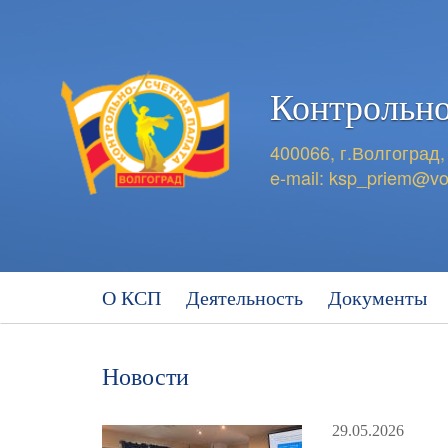
Контрольно
400066, г.Волгоград,
e-mail:
ksp_priem@vo
О КСП
Деятельность
Документы
Новости
29.05.2026