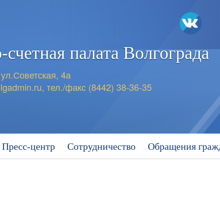
-счетная
палата Волгограда
 ул.Советская, 4а
lgadmin.ru
,
тел./факс (8442) 38-36-35
Пресс-центр
Сотрудничество
Обращения граж