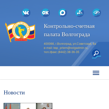
Контрольно-счетная
палата Волгограда
400066, г.Волгоград, ул.Советская, 4а
e-mail:
ksp_priem@volgadmin.ru
,
тел./факс (8442) 38-36-35
Новости