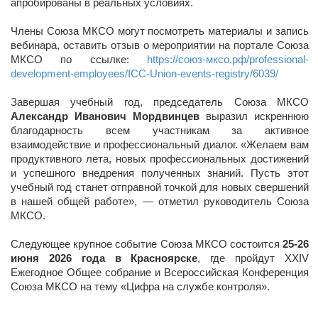
апробированы в реальных условиях.
Члены Союза МКСО могут посмотреть материалы и запись
вебинара, оставить отзыв о мероприятии на портале Союза
МКСО по ссылке:
https://союз-мксо.рф/professional-
development-employees/ICC-Union-events-registry/6039/
Завершая учебный год, председатель Союза МКСО
Александр Иванович Мордвинцев
выразил искреннюю
благодарность всем участникам за активное
взаимодействие и профессиональный диалог. «Желаем вам
продуктивного лета, новых профессиональных достижений
и успешного внедрения полученных знаний. Пусть этот
учебный год станет отправной точкой для новых свершений
в нашей общей работе», — отметил руководитель Союза
МКСО.
Следующее крупное событие Союза МКСО состоится
25-26
июня 2026 года в Красноярске
, где пройдут XXIV
Ежегодное Общее собрание и Всероссийская Конференция
Союза МКСО на тему «Цифра на службе контроля».