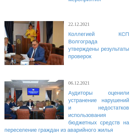
22.12.2021
Коллегией КСП
Волгограда
утверждены результаты
проверок
06.12.2021
Аудиторы оценили
устранение нарушений
и недостатков
использования
бюджетных средств на
переселение граждан из аварийного жилья