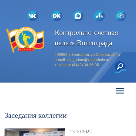
Контрольно-счетная
палата Волгограда
400066, г.Волгоград, ул.Советская, 4а
e-mail:
ksp_priem@volgadmin.ru
,
тел./факс (8442) 38-36-35
Заседания коллегии
13.10.2022