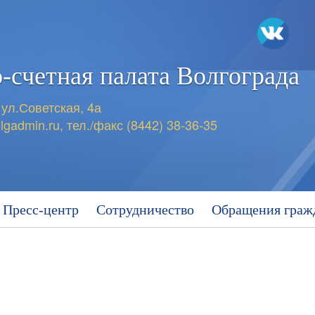
-счетная
палата Волгограда
 ул.Советская, 4а
lgadmin.ru
,
тел./факс (8442) 38-36-35
Пресс-центр
Сотрудничество
Обращения граж