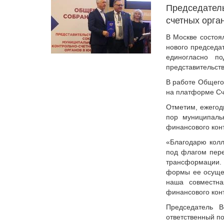
Председател
счетных орга
В Москве состоя
нового председа
единогласно по
представительст
В работе Общего
на платформе Сч
Отметим, ежегод
пор муниципаль
финансового кон
«Благодарю колл
под флагом пере
трансформации. 
формы ее осущес
наша совместна
финансового кон
Председатель 
ответственный по