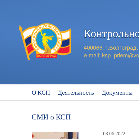
Контрольно
400066, г.Волгоград,
e-mail:
ksp_priem@vo
О КСП
Деятельность
Документы
СМИ о КСП
08.06.2022