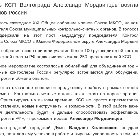
ь КСП Волгограда Александр Мордвинцев возгла
нов России
лось ежегодное XXI Общее собрание членов Союза МКСО, на кот
теля Союза муниципальных контрольно-счетных органов. В голосо
ддержали на этот пост кандидатуру председателя Контрол
ва Союза МКСО в Южном Федеральном округе Александра Мордви
 собрания лично приняли участие более 100 руководителей контро
етной палаты РФ подключилось около 250 представителей КСО.
ное мероприятие состоялось в юбилейный для объединения год –
ные контролеры России регулярно встречаются для обсуждени
троля и обмена опытом.
ег за оказанное доверие и продуктивную работу в рамках сегодн
мен. Контрольно-счетные органы также стоят на пороге органи
Ориентируясь на вызовы времени, КСО не просто пересматрива
твления, новые инструменты и возможности. В этой работе важно
я деятельность будет и дальше способствовать эффективно
троля в РФ», - прокомментировал
Александр Мордвинцев
.
Волгоградской городской Думы
Владлен Колесников
поздрав
ст, пожелал ему успехов в работе и выразил уверенность в том, чт