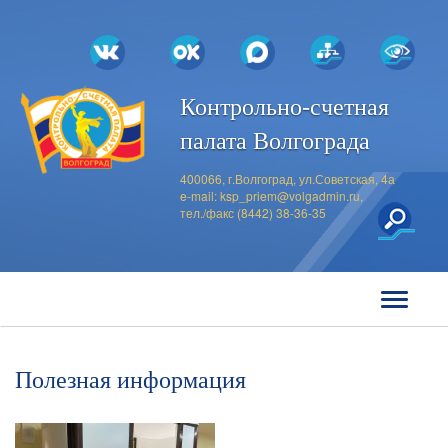
Контрольно-счетная
палата Волгограда
400066, г.Волгоград, ул.Советская, 4а
e-mail:
ksp_priem@volgadmin.ru
,
тел./факс (8442) 38-36-35
Полезная информация