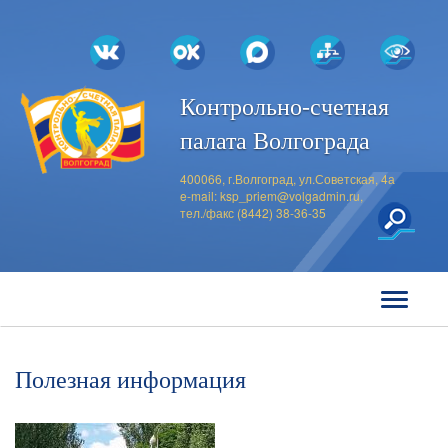
Контрольно-счетная
палата Волгограда
400066, г.Волгоград, ул.Советская, 4а
e-mail:
ksp_priem@volgadmin.ru
,
тел./факс (8442) 38-36-35
Полезная информация